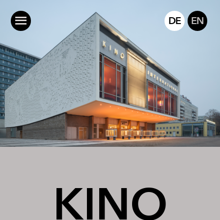
DE
EN
KINO